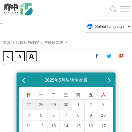
跳
到
主
要
:::
內
容
首頁
紀錄片放映院
放映場次表
區
塊
:::
跳過放映場次表
上個月
2025年5月放映場次表
下個月
日
一
二
三
四
五
六
27
28
29
30
1
2
3
4
5
6
7
8
9
10
11
12
13
14
15
16
17