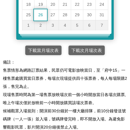
18
19
20
21
22
23
24
25
26
27
28
29
30
31
1
2
3
4
5
6
7
下載當月場次表
下載次月場次表
備註：
售票情形為網路訂票結果，民眾仍可電影放映當日，至「府中15」一
樓售票處購買當日票券，每場次現場提供四十張票劵，每人每場限購2
張，售完為止。
現場售票時間為第一場售票放映場次前一個小時開放當日各場次購票,
唯上午場次僅於放映前一小時開放購買該場次票劵。
候補觀眾入場規則：開演前30分鐘於一樓大廳排隊，前10分鐘發送號
碼牌（一人一張）並入場，號碼牌發完時，即不開放入場。為避免影
響觀影民眾，影片開演20分鐘後禁止入場。