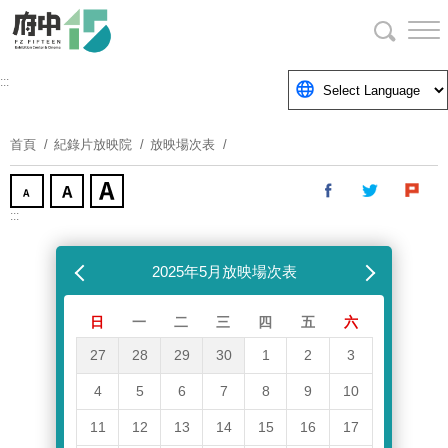
跳
到
主
要
:::
內
容
首頁
紀錄片放映院
放映場次表
區
塊
:::
跳過放映場次表
上個月
2025年5月放映場次表
下個月
日
一
二
三
四
五
六
27
28
29
30
1
2
3
4
5
6
7
8
9
10
11
12
13
14
15
16
17