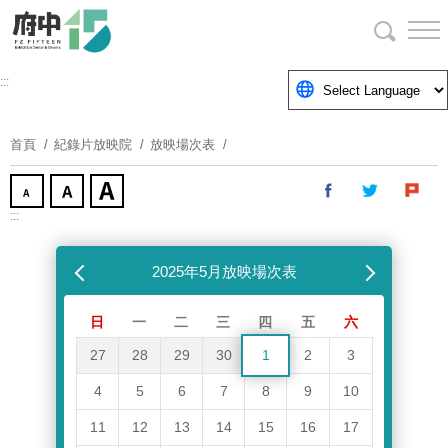
跳
到
主
要
:::
內
容
首頁
紀錄片放映院
放映場次表
區
塊
:::
跳過放映場次表
上個月
2025年5月放映場次表
下個月
日
一
二
三
四
五
六
27
28
29
30
1
2
3
4
5
6
7
8
9
10
11
12
13
14
15
16
17