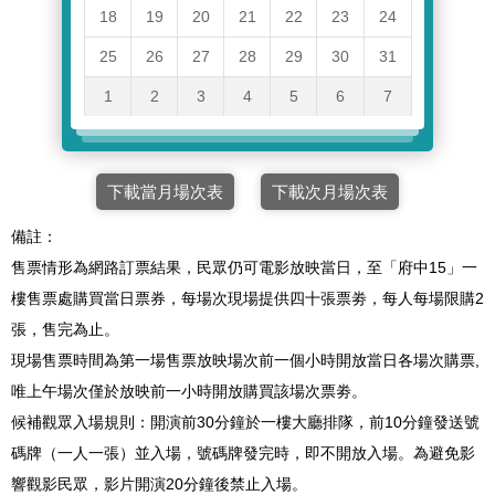
18
19
20
21
22
23
24
25
26
27
28
29
30
31
1
2
3
4
5
6
7
下載當月場次表
下載次月場次表
備註：
售票情形為網路訂票結果，民眾仍可電影放映當日，至「府中15」一
樓售票處購買當日票券，每場次現場提供四十張票劵，每人每場限購2
張，售完為止。
現場售票時間為第一場售票放映場次前一個小時開放當日各場次購票,
唯上午場次僅於放映前一小時開放購買該場次票劵。
候補觀眾入場規則：開演前30分鐘於一樓大廳排隊，前10分鐘發送號
碼牌（一人一張）並入場，號碼牌發完時，即不開放入場。為避免影
響觀影民眾，影片開演20分鐘後禁止入場。