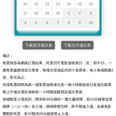
20
21
22
23
24
25
26
27
28
29
30
1
2
3
4
5
6
7
8
9
10
下載當月場次表
下載次月場次表
備註：
售票情形為網路訂票結果，民眾仍可電影放映當日，至「府中15」一
樓售票處購買當日票券，每場次現場提供四十張票劵，每人每場限購2
張，售完為止。
現場售票時間為第一場售票放映場次前一個小時開放當日各場次購票,
唯上午場次僅於放映前一小時開放購買該場次票劵。
候補觀眾入場規則：開演前30分鐘於一樓大廳排隊，前10分鐘發送號
碼牌（一人一張）並入場，號碼牌發完時，即不開放入場。為避免影
響觀影民眾，影片開演20分鐘後禁止入場。