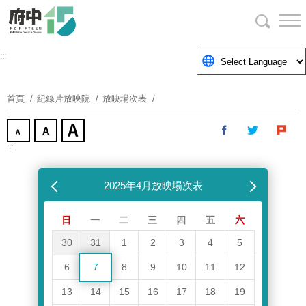
跳
到
主
要
:::
內
容
首頁
紀錄片放映院
放映場次表
區
塊
:::
跳過放映場次表
上個月
2025年4月放映場次表
下個月
日
一
二
三
四
五
六
30
31
1
2
3
4
5
6
7
8
9
10
11
12
13
14
15
16
17
18
19