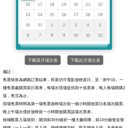
16
17
18
19
20
21
22
23
24
25
26
27
28
29
30
31
1
2
3
4
5
6
7
8
9
10
11
12
下載當月場次表
下載次月場次表
備註：
售票情形為網路訂票結果，民眾仍可電影放映當日，至「府中15」一
樓售票處購買當日票券，每場次現場提供四十張票劵，每人每場限購2
張，售完為止。
現場售票時間為第一場售票放映場次前一個小時開放當日各場次購票,
唯上午場次僅於放映前一小時開放購買該場次票劵。
候補觀眾入場規則：開演前30分鐘於一樓大廳排隊，前10分鐘發送號
碼牌（一人一張）並入場，號碼牌發完時，即不開放入場。為避免影