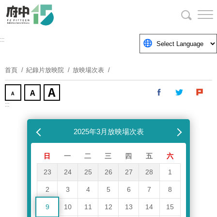
跳
到
主
要
:::
內
容
首頁
紀錄片放映院
放映場次表
區
塊
:::
跳過放映場次表
上個月
2025年3月放映場次表
下個月
日
一
二
三
四
五
六
23
24
25
26
27
28
1
2
3
4
5
6
7
8
9
10
11
12
13
14
15