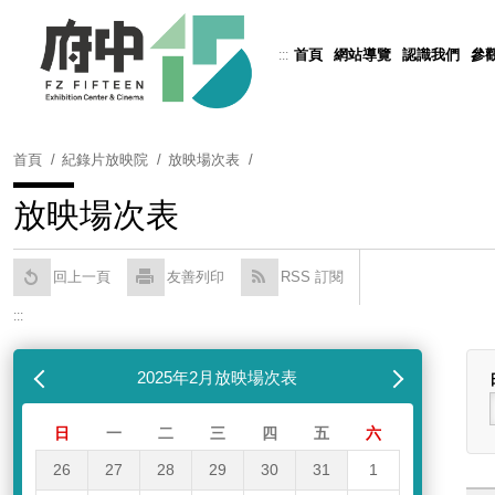
跳
到
首頁
網站導覽
認識我們
參
:::
Powered by
Translate
主
要
內
容
首頁
紀錄片放映院
放映場次表
區
塊
放映場次表
回上一頁
友善列印
RSS 訂閱
:::
跳過放映場次表
列表
月
2025年2月放映場次表
下個月
日
一
二
三
四
五
六
26
27
28
29
30
31
1