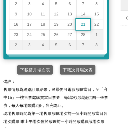
2
3
4
5
6
7
8
9
10
11
12
13
14
15
16
17
18
19
20
21
22
23
24
25
26
27
28
1
2
3
4
5
6
7
8
下載當月場次表
下載次月場次表
備註：
售票情形為網路訂票結果，民眾仍可電影放映當日，至「府
中15」一樓售票處購買當日票券，每場次現場提供四十張票
劵，每人每場限購2張，售完為止。
現場售票時間為第一場售票放映場次前一個小時開放當日各
場次購票,唯上午場次僅於放映前一小時開放購買該場次票