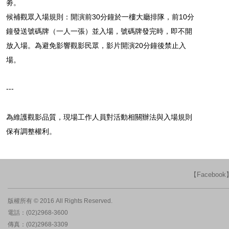
劵。
候補觀眾入場規則：開演前30分鐘於一樓大廳排隊，前10分
鐘發送號碼牌（一人一張）並入場，號碼牌發完時，即不開
放入場。為避免影響觀影民眾，影片開演20分鐘後禁止入
場。
---
為維護觀影品質，現場工作人員對活動相關辦法與入場規則
保有調整權利。
【Faceboo
版權所有 © 2016 All Rights Reserved.
電話：(02)2968-3600
傳真：(02)2968-3309