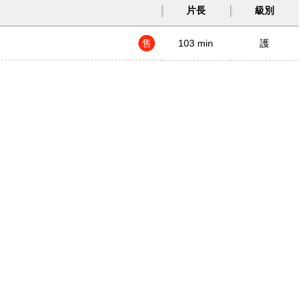
片長
級別
售
103 min
護