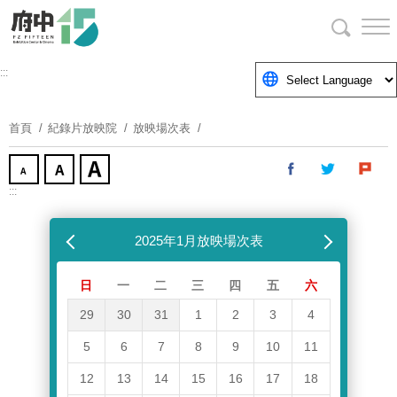
跳
到
主
要
:::
內
容
首頁
紀錄片放映院
放映場次表
區
塊
:::
跳過放映場次表
上個月
2025年1月放映場次表
下個月
日
一
二
三
四
五
六
29
30
31
1
2
3
4
5
6
7
8
9
10
11
12
13
14
15
16
17
18