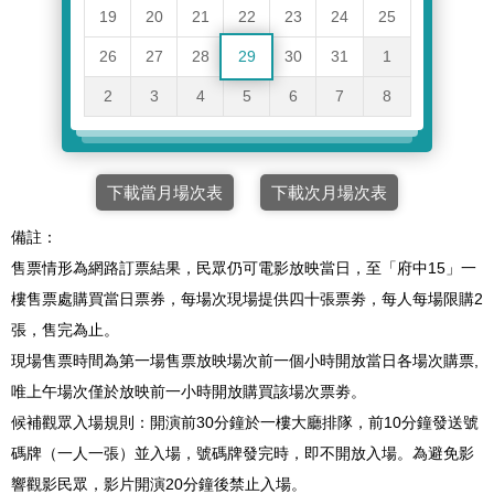
19
20
21
22
23
24
25
26
27
28
29
30
31
1
2
3
4
5
6
7
8
下載當月場次表
下載次月場次表
備註：
售票情形為網路訂票結果，民眾仍可電影放映當日，至「府中15」一
樓售票處購買當日票券，每場次現場提供四十張票劵，每人每場限購2
張，售完為止。
現場售票時間為第一場售票放映場次前一個小時開放當日各場次購票,
唯上午場次僅於放映前一小時開放購買該場次票劵。
候補觀眾入場規則：開演前30分鐘於一樓大廳排隊，前10分鐘發送號
碼牌（一人一張）並入場，號碼牌發完時，即不開放入場。為避免影
響觀影民眾，影片開演20分鐘後禁止入場。