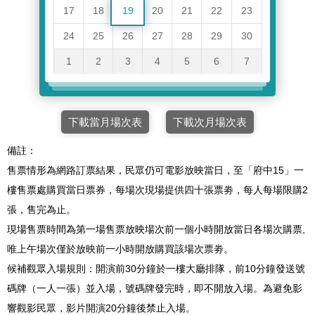
17
18
19
20
21
22
23
24
25
26
27
28
29
30
1
2
3
4
5
6
7
下載當月場次表
下載次月場次表
備註：
售票情形為網路訂票結果，民眾仍可電影放映當日，至「府中15」一
樓售票處購買當日票券，每場次現場提供四十張票劵，每人每場限購2
張，售完為止。
現場售票時間為第一場售票放映場次前一個小時開放當日各場次購票,
唯上午場次僅於放映前一小時開放購買該場次票劵。
候補觀眾入場規則：開演前30分鐘於一樓大廳排隊，前10分鐘發送號
碼牌（一人一張）並入場，號碼牌發完時，即不開放入場。為避免影
響觀影民眾，影片開演20分鐘後禁止入場。