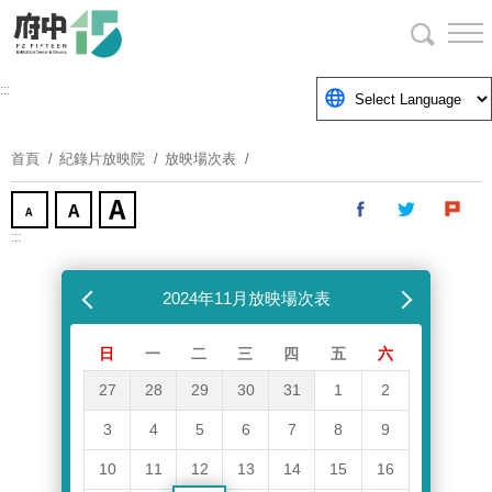
跳
到
主
要
:::
內
容
首頁
紀錄片放映院
放映場次表
區
塊
:::
跳過放映場次表
上個月
2024年11月放映場次表
下個月
日
一
二
三
四
五
六
27
28
29
30
31
1
2
3
4
5
6
7
8
9
10
11
12
13
14
15
16