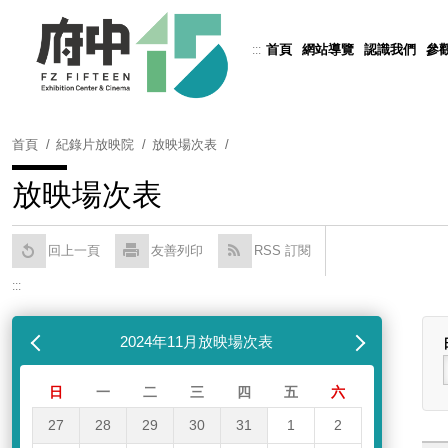
跳
到
首頁
網站導覽
認識我們
參
:::
Powered by
Translate
主
要
內
容
首頁
紀錄片放映院
放映場次表
區
塊
放映場次表
回上一頁
友善列印
RSS 訂閱
:::
跳過放映場次表
列表
月
2024年11月放映場次表
下個月
日
一
二
三
四
五
六
27
28
29
30
31
1
2