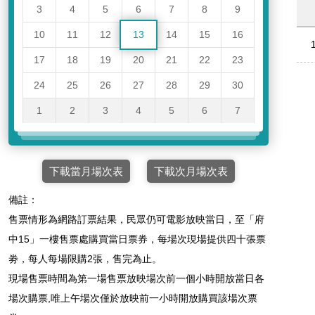
3
4
5
6
7
8
9
10
11
12
13
14
15
16
17
18
19
20
21
22
23
24
25
26
27
28
29
30
1
2
3
4
5
6
7
下載當月場次表
下載次月場次表
備註：
售票情形為網路訂票結果，民眾仍可電影放映當日，至「府
中15」一樓售票處購買當日票券，每場次現場提供四十張票
劵，每人每場限購2張，售完為止。
現場售票時間為第一場售票放映場次前一個小時開放當日各
場次購票,唯上午場次僅於放映前一小時開放購買該場次票