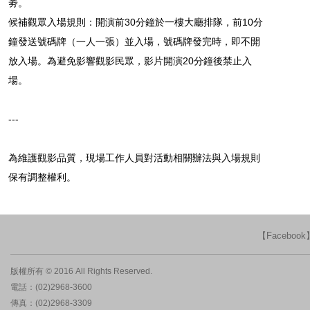
劵。
候補觀眾入場規則：開演前30分鐘於一樓大廳排隊，前10分
鐘發送號碼牌（一人一張）並入場，號碼牌發完時，即不開
放入場。為避免影響觀影民眾，影片開演20分鐘後禁止入
場。
---
為維護觀影品質，現場工作人員對活動相關辦法與入場規則
保有調整權利。
【Faceboo
版權所有 © 2016 All Rights Reserved.
電話：(02)2968-3600
傳真：(02)2968-3309