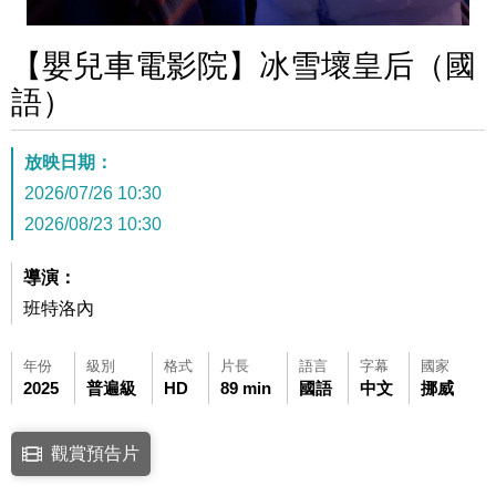
【嬰兒車電影院】冰雪壞皇后（國
語）
放映日期：
2026/07/26 10:30
2026/08/23 10:30
導演：
班特洛內
年份
級別
格式
片長
語言
字幕
國家
2025
普遍級
HD
89 min
國語
中文
挪威
點擊下列連結開啟視窗後，可使用鍵盤Tab鍵移至影片中央播放鍵，再按鍵
觀賞預告片
連結至Youtube網站觀看此影片(開新視窗)