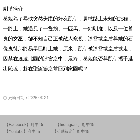
劇情簡介：
葛妲為了尋找突然失蹤的好友凱伊，勇敢踏上未知的旅程，
一路上，她遇見了一隻鵝、一匹馬、一頭馴鹿，以及一位善
良的女巫，卻不知自己正被敵人窺視，冰雪壞皇后與她的石
像鬼徒弟路易早已盯上她，原來，凱伊被冰雪壞皇后擄走，
囚禁在遙遠北國的冰宮之中，最終，葛妲能否與凱伊攜手逃
出險境，趕在聖誕節之前回到家園呢？
更新日期：2026-06-24
【Facebook】府中15
【Instagram】府中15
【Youtube】府中15
【活動報名】府中15