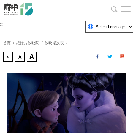
跳
到
主
要
:::
內
容
首頁
紀錄片放映院
放映場次表
區
塊
:::
:::