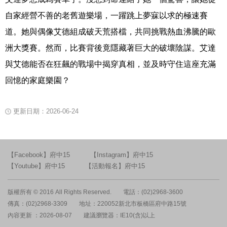
自家經營不善的老舊遊樂場，一躍跳上夢寐以求的極速賽
道。她與偶像艾德組成破天荒搭檔，共同挑戰熱血沸騰的歐
洲大獎賽。然而，比賽背後竟隱藏著巨大的破壞陰謀。艾達
與艾德能否在狂飆的戰場中揭穿真相，並及時守住這座充滿
回憶的家庭樂園？
更新日期：2026-06-24
【Facebook】府中15
【Instagram】府中15
【Youtube】府中15
【活動報名】府中15
版權所有 © 2016 All Rights Reserved.
電話：(02)2968-3600
傳真：(02)2968-3309
地址：220052新北市板橋區府中路15號
內容更新 ：2026-08-07
建議瀏覽器：IE10(含)以上