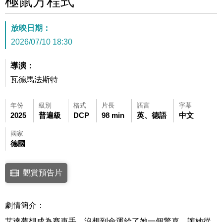
極鼠方程式
放映日期：
2026/07/10 18:30
導演：
瓦德馬法斯特
年份
級別
格式
片長
語言
字幕
2025
普遍級
DCP
98 min
英、德語
中文
國家
德國
點擊下列連結開啟視窗後，可使用鍵盤Tab鍵移至影片中央播放鍵，再按鍵
觀賞預告片
連結至Youtube網站觀看此影片(開新視窗)
劇情簡介：
艾達夢想成為賽車手。沒想到命運給了她一個驚喜，讓她從