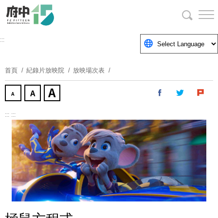
跳
到
主
要
:::
內
容
首頁
紀錄片放映院
放映場次表
區
塊
:::
:::