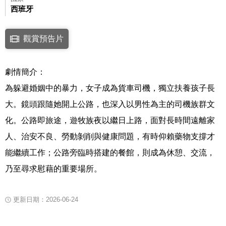
西班牙
點擊下列連結開啟視窗後，可使用鍵盤Tab鍵移至影片中央播放鍵，再按鍵
觀賞預告片
連結至Youtube網站觀看此影片(開新視窗)
劇情簡介：
為躲避婚姻中的暴力，女子成為貨車司機，獨立扶養孩子長
大。鏡頭跟隨她開上公路，也深入以男性為主的司機族群文
化。公路即旅途，遊牧族夜以繼日上路，面對長時間遠離家
人、治安不良、勞動剝削與健康問題，有時仰賴藥物支撐才
能繼續工作；公路旁臨時搭建的餐館，則成為休憩、交流，
乃至尋求慰藉的重要場所。
更新日期：2026-06-24