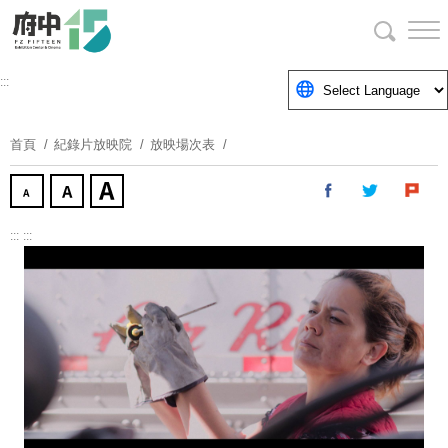
跳
到
主
要
:::
內
容
首頁
紀錄片放映院
放映場次表
區
塊
:::
:::