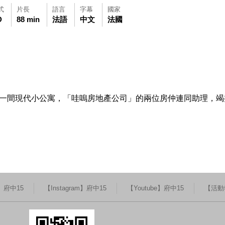
式
片長
語言
字幕
國家
D
88 min
法語
中文
法國
可使用鍵盤Tab鍵移至影片中央播放鍵，再按鍵盤Enter鍵播放影片，影
觀看此影片(開新視窗)
及一間現代小公寓，「哇嗚房地產公司」的兩位房仲連同助理，
k】府中15
【Instagram】府中15
【Youtube】府中15
【活動