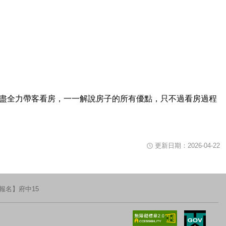
片播放時可用鍵盤空白鍵暫停或重新播放影片，關閉視窗請使用鍵盤Tab鍵移
竭盡全力帶客看房，一一解說房子的所有優點，只不過看房過程
更新日期：2026-04-22
報名】府中15