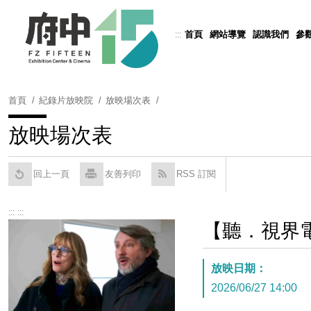
跳
到
首頁
網站導覽
認識我們
參
:::
Powered by
Translate
主
要
內
容
首頁
紀錄片放映院
放映場次表
區
塊
放映場次表
回上一頁
友善列印
RSS 訂閱
:::
:::
【聽．視界
放映日期：
2026/06/27 14:00