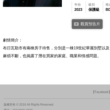
年份
級別
格
2023
保護級
B
點擊下列連結開啟視窗後，
觀賞預告片
連結至Youtube網站
劇情簡介：
布日瓦勒市有兩棟房子待售，分別是一棟19世紀華麗別墅以
麻煩不斷，也揭露了潛在買家的家庭、職業和情感問題。
【Faceboo
版權所有 © 2016 All Rights Reserved.