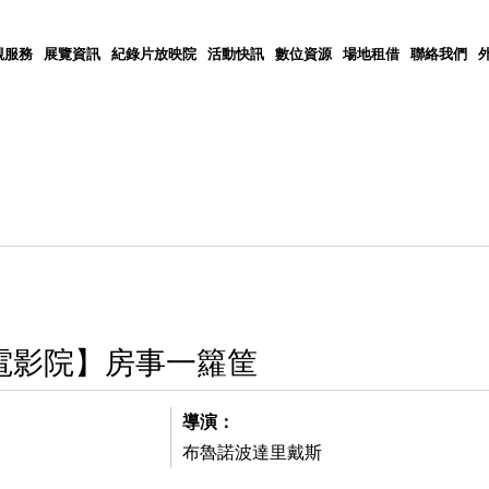
觀服務
展覽資訊
紀錄片放映院
活動快訊
數位資源
場地租借
聯絡我們
電影院】房事一籮筐
導演：
布魯諾波達里戴斯