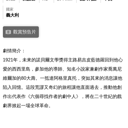
國家
義大利
點擊下列連結開啟視窗後，可使用鍵盤Tab鍵移至影片中央播放鍵，再按鍵
觀賞預告片
連結至Youtube網站觀看此影片(開新視窗)
劇情簡介：
1921年，未來的諾貝爾文學獎得主路易吉皮藍德羅回到他心
愛的西西里島，參加他的導師、知名小說家兼劇作家喬萬尼
維爾加的80大壽。一抵達阿格里真托，突如其來的消息讓他
陷入回憶。這段荒謬又奇幻的旅程讓他直面過去，推動他創
作出代表作《六個尋找作者的劇中人》，將在二十世紀的戲
劇界掀起一場全球革命。