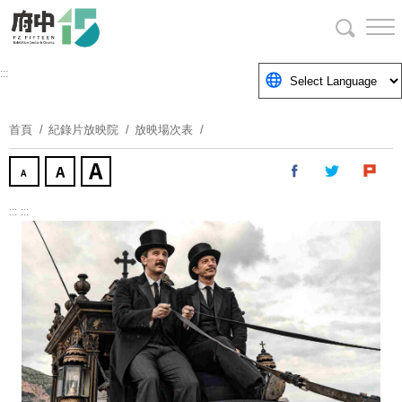
跳
到
主
要
:::
內
容
首頁
紀錄片放映院
放映場次表
區
塊
:::
:::