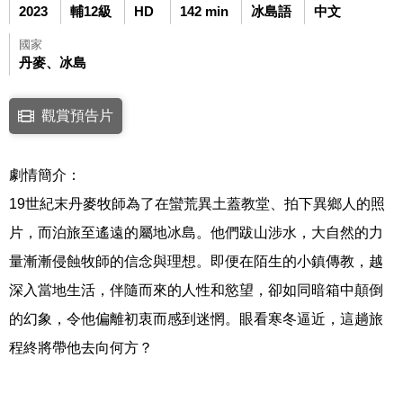
2023
輔12級
HD
142 min
冰島語
中文
國家
丹麥、冰島
點擊下列連結開啟視窗後，可使用鍵盤Tab鍵移至影片中央播放鍵，再按鍵
觀賞預告片
連結至Youtube網站觀看此影片(開新視窗)
劇情簡介：
19世紀末丹麥牧師為了在蠻荒異土蓋教堂、拍下異鄉人的照
片，而泊旅至遙遠的屬地冰島。他們跋山涉水，大自然的力
量漸漸侵蝕牧師的信念與理想。即便在陌生的小鎮傳教，越
深入當地生活，伴隨而來的人性和慾望，卻如同暗箱中顛倒
的幻象，令他偏離初衷而感到迷惘。眼看寒冬逼近，這趟旅
程終將帶他去向何方？