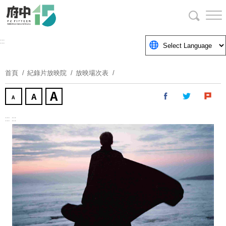
跳
到
主
要
:::
內
容
首頁
紀錄片放映院
放映場次表
區
塊
:::
:::