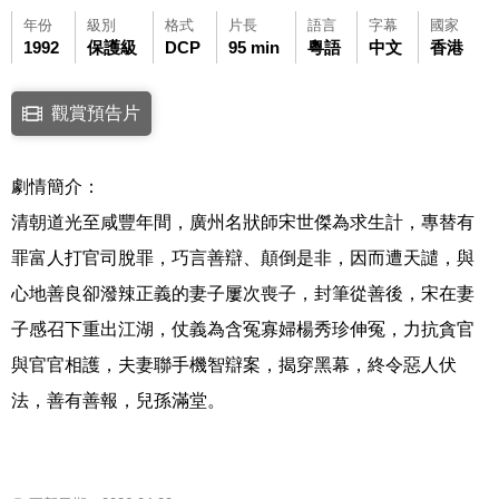
年份
級別
格式
片長
語言
字幕
國家
1992
保護級
DCP
95 min
粵語
中文
香港
點擊下列連結開啟視窗後，可使用鍵盤Tab鍵移至影片中央播放鍵，再按鍵
觀賞預告片
連結至Youtube網站觀看此影片(開新視窗)
劇情簡介：
清朝道光至咸豐年間，廣州名狀師宋世傑為求生計，專替有
罪富人打官司脫罪，巧言善辯、顛倒是非，因而遭天譴，與
心地善良卻潑辣正義的妻子屢次喪子，封筆從善後，宋在妻
子感召下重出江湖，仗義為含冤寡婦楊秀珍伸冤，力抗貪官
與官官相護，夫妻聯手機智辯案，揭穿黑幕，終令惡人伏
法，善有善報，兒孫滿堂。