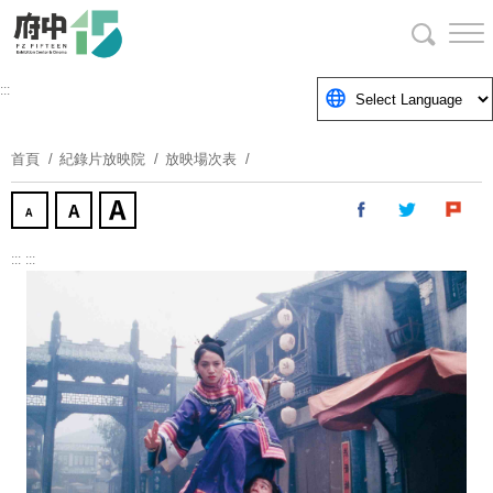
跳
到
主
要
:::
內
容
首頁
紀錄片放映院
放映場次表
區
塊
:::
:::