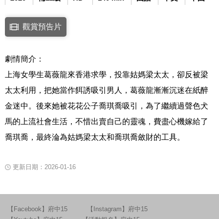
點擊下列連結開啟視窗後，可使用鍵盤Tab鍵移至影片中央播放鍵，再按鍵
觀賞預告片
連結至Youtube網站觀看此影片(開新視窗)
劇情簡介：
上海女學生葛薇龍來香港求學，投靠姑媽梁太太，卻反被梁
太太利用，把她當作餌誘吸引男人，葛薇龍漸漸沉迷在紙醉
金迷中。後來她被花花公子喬琪喬吸引，為了繼續過聲色犬
馬的上流社會生活，不惜出賣自己的靈魂，費盡心機嫁給了
喬琪喬，最終淪為姑媽梁太太和喬琪喬斂財的工具。
更新日期：2026-01-16
【Facebook】府中15
【Instagram】府中15