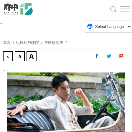
跳
到
主
要
:::
內
容
首頁
紀錄片放映院
放映場次表
區
塊
:::
:::