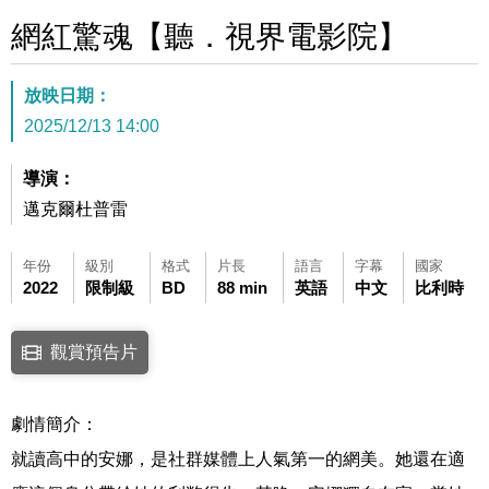
網紅驚魂【聽．視界電影院】
放映日期：
2025/12/13 14:00
導演：
邁克爾杜普雷
年份
級別
格式
片長
語言
字幕
國家
2022
限制級
BD
88 min
英語
中文
比利時
點擊下列連結開啟視窗後，可使用鍵盤Tab鍵移至影片中央播放鍵，再按鍵
觀賞預告片
連結至Youtube網站觀看此影片(開新視窗)
劇情簡介：
就讀高中的安娜，是社群媒體上人氣第一的網美。她還在適