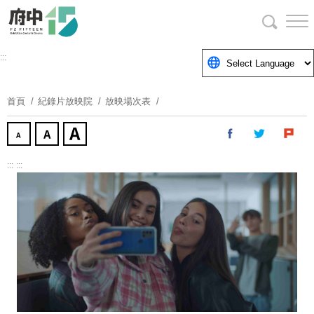
跳
到
主
要
:::
內
容
首頁
紀錄片放映院
放映場次表
區
塊
:::
:::