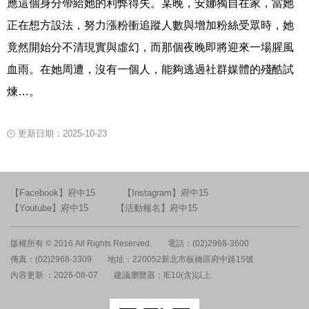
應這個身分帶給她的利弊得失。某晚，安娜獨自在家，當她
正在想方設法，努力漲粉衝追蹤人數與增加粉絲受眾時，她
竟然開始分不清現實與虛幻，而那個夜晚即將迎來一場腥風
血雨。在她周遭，沒有一個人，能夠逃過社群媒體的殘酷試
煉…。
更新日期：2025-10-23
【Facebook】府中15
【Instagram】府中15
【Youtube】府中15
【活動報名】府中15
版權所有 © 2016 All Rights Reserved.
電話：(02)2968-3600
傳真：(02)2968-3309
地址：220052新北市板橋區府中路15號
內容更新 ：2026-08-07
建議瀏覽器：IE10(含)以上