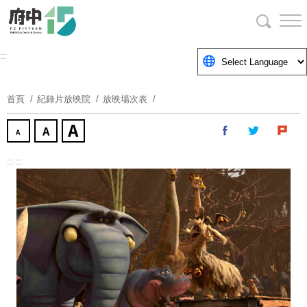
跳
到
主
要
:::
內
容
首頁
紀錄片放映院
放映場次表
區
塊
:::
:::