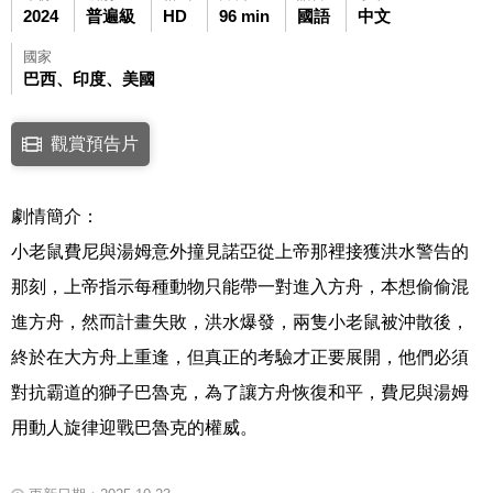
2024
普遍級
HD
96 min
國語
中文
國家
巴西、印度、美國
點擊下列連結開啟視窗後，可使用鍵盤Tab鍵移至影片中央播放鍵，再按鍵
觀賞預告片
連結至Youtube網站觀看此影片(開新視窗)
劇情簡介：
小老鼠費尼與湯姆意外撞見諾亞從上帝那裡接獲洪水警告的
那刻，上帝指示每種動物只能帶一對進入方舟，本想偷偷混
進方舟，然而計畫失敗，洪水爆發，兩隻小老鼠被沖散後，
終於在大方舟上重逢，但真正的考驗才正要展開，他們必須
對抗霸道的獅子巴魯克，為了讓方舟恢復和平，費尼與湯姆
用動人旋律迎戰巴魯克的權威。