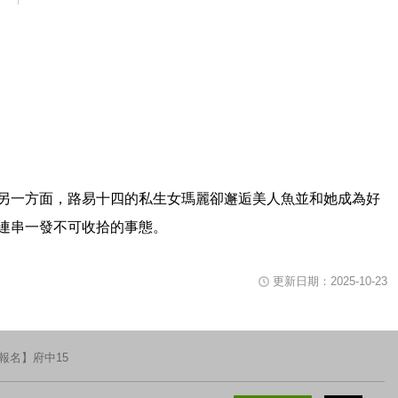
片播放時可用鍵盤空白鍵暫停或重新播放影片，關閉視窗請使用鍵盤Tab鍵移
另一方面，路易十四的私生女瑪麗卻邂逅美人魚並和她成為好
連串一發不可收拾的事態。
更新日期：2025-10-23
報名】府中15