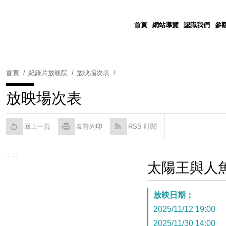
跳
到
首頁
網站導覽
認識我們
參
:::
Powered by
Translate
主
要
內
容
首頁
紀錄片放映院
放映場次表
區
塊
放映場次表
回上一頁
友善列印
RSS 訂閱
:::
:::
太陽王與人
放映日期：
2025/11/12 19:00
2025/11/30 14:00