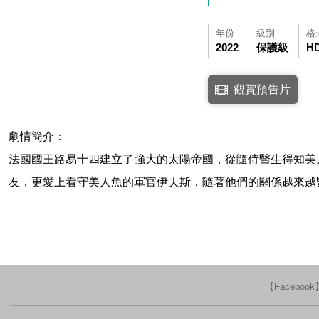
年份
級別
格
2022
保護級
H
點擊下列連結開啟視窗後，
觀賞預告片
連結至Youtube網站
劇情簡介：
法國國王路易十四建立了強大的太陽帝國，從隨侍醫生得知美
友，更愛上看守美人魚的軍官伊夫斯，隨著他們的關係越來越
【Faceboo