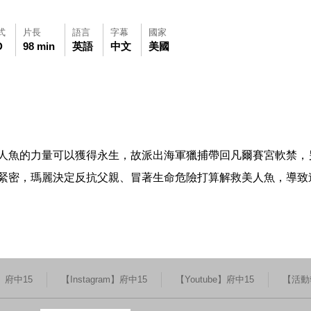
式
片長
語言
字幕
國家
D
98 min
英語
中文
美國
可使用鍵盤Tab鍵移至影片中央播放鍵，再按鍵盤Enter鍵播放影片，影
觀看此影片(開新視窗)
人魚的力量可以獲得永生，故派出海軍獵捕帶回凡爾賽宮軟禁，
緊密，瑪麗決定反抗父親、冒著生命危險打算解救美人魚，導致
k】府中15
【Instagram】府中15
【Youtube】府中15
【活動