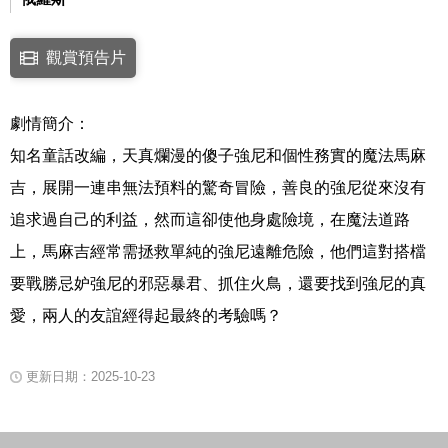
點擊下列連結開啟視窗後，可使用鍵盤Tab鍵移至影片中央播放鍵，再按鍵
觀賞預告片
連結至Youtube網站觀看此影片(開新視窗)
劇情簡介：
知名童話改編，天真爛漫的傻子強尼和個性務實的魔法馬麻
吉，展開一連串無法預料的驚奇冒險，善良的強尼從來沒有
追求過自己的利益，然而這卻使他身處險境，在魔法道路
上，馬麻吉經常需拯救單純的強尼遠離危險，他們這對搭檔
要戰勝忌妒強尼的邪惡暴君、抓住火鳥，還要找到強尼的真
愛，兩人的友誼經得起最終的考驗嗎？
更新日期：2025-10-23