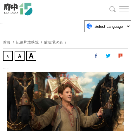
跳
到
主
要
:::
內
容
首頁
紀錄片放映院
放映場次表
區
塊
:::
:::