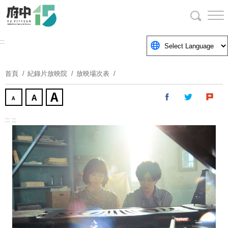
跳
到
主
要
:::
內
容
首頁
紀錄片放映院
放映場次表
區
塊
:::
:::