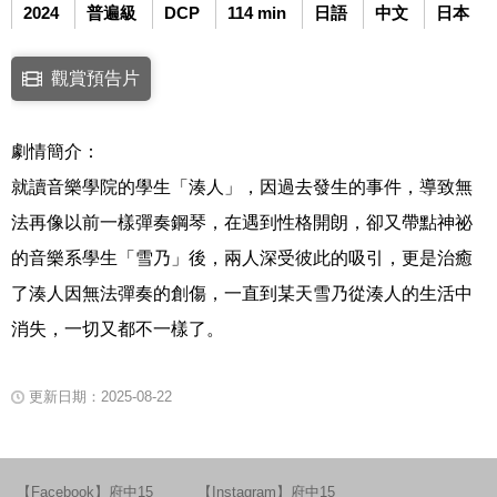
2024
普遍級
DCP
114 min
日語
中文
日本
點擊下列連結開啟視窗後，可使用鍵盤Tab鍵移至影片中央播放鍵，再按鍵
觀賞預告片
連結至Youtube網站觀看此影片(開新視窗)
劇情簡介：
就讀音樂學院的學生「湊人」，因過去發生的事件，導致無
法再像以前一樣彈奏鋼琴，在遇到性格開朗，卻又帶點神祕
的音樂系學生「雪乃」後，兩人深受彼此的吸引，更是治癒
了湊人因無法彈奏的創傷，一直到某天雪乃從湊人的生活中
消失，一切又都不一樣了。
更新日期：2025-08-22
【Facebook】府中15
【Instagram】府中15