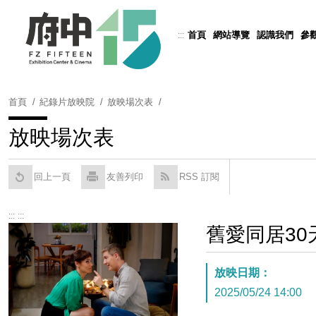
跳
到
首頁
網站導覽
認識我們
參
:::
Powered by
Translate
主
要
內
容
首頁
紀錄片放映院
放映場次表
區
塊
放映場次表
回上一頁
友善列印
RSS 訂閱
:::
:::
舊愛同居30
放映日期：
2025/05/24 14:00