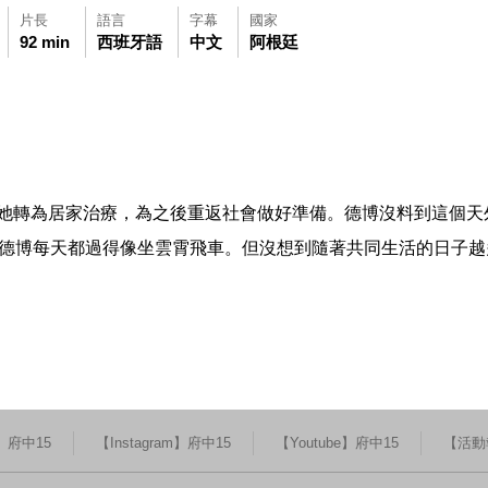
片長
語言
字幕
國家
92 min
西班牙語
中文
阿根廷
可使用鍵盤Tab鍵移至影片中央播放鍵，再按鍵盤Enter鍵播放影片，影
觀看此影片(開新視窗)
她轉為居家治療，為之後重返社會做好準備。德博沒料到這個天
，德博每天都過得像坐雲霄飛車。但沒想到隨著共同生活的日子
k】府中15
【Instagram】府中15
【Youtube】府中15
【活動