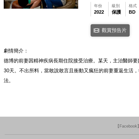
年份
級別
格式
2022
保護
BD
點擊下列連結開啟視窗後，
觀賞預告片
連結至Youtube網站
劇情簡介：
德博的前妻因精神疾病長期住院接受治療。某天，主治醫師要
30天。不出所料，當敢說敢言且衝動又瘋狂的前妻重返生活
法。
【Faceboo