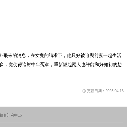
片播放時可用鍵盤空白鍵暫停或重新播放影片，關閉視窗請使用鍵盤Tab鍵移
外飛來的消息，在女兒的請求下，他只好被迫與前妻一起生活
越多，竟使得這對中年冤家，重新燃起兩人也許能和好如初的想
更新日期：2025-04-16
報名】府中15