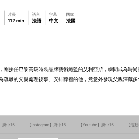
片長
語言
字幕
國家
112 min
法語
中文
法國
可使用鍵盤Tab鍵移至影片中央播放鍵，再按鍵盤Enter鍵播放影片，影
觀看此影片(開新視窗)
，剛接任巴黎高級時裝品牌藝術總監的艾利亞斯，瞬間成為時尚
為疏離的父親處理後事、安排葬禮的他，竟意外發現父親深藏多
k】府中15
【Instagram】府中15
【Youtube】府中15
【活動