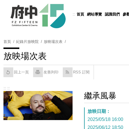
跳
到
首頁
網站導覽
認識我們
參
:::
Powered by
Translate
主
要
內
容
首頁
紀錄片放映院
放映場次表
區
塊
放映場次表
回上一頁
友善列印
RSS 訂閱
:::
:::
繼承風暴
放映日期：
2025/05/18 16:00
2025/06/12 18:50