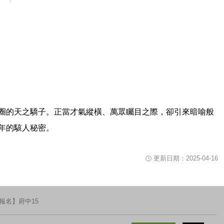
片播放時可用鍵盤空白鍵暫停或重新播放影片，關閉視窗請使用鍵盤Tab鍵移
圈的天之驕子。正當才氣縱橫、萬眾矚目之際，卻引來暗喻般
年的駭人秘密。
更新日期：2025-04-16
報名】府中15