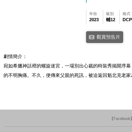
年份
級別
格式
2023
輔12
DCP
點擊下列連結開啟視窗後，
觀賞預告片
連結至Youtube網站
劇情簡介：
宛如希臘神話裡的螺旋迷宮，一場別出心裁的時裝秀揭開序幕
的不明胸痛。不久，便傳來父親的死訊，被迫返回魁北克老家
【Faceboo