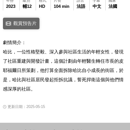
年份
級別
格式
片長
語言
字幕
國家
2023
輔12
HD
104 min
法語
中文
法國
點擊下列連結開啟視窗後，可使用鍵盤Tab鍵移至影片中央播放鍵，再按鍵
觀賞預告片
連結至Youtube網站觀看此影片(開新視窗)
劇情簡介：
哈比，一位性格堅毅、深入參與社區生活的年輕女性，發現
了社區重建與開發計畫，這個計劃由年輕醫生轉任市長的皮
耶福爾日所策劃，他打算全面拆除哈比自小成長的街區，於
是，哈比與社區居民發起拒拆抗議，誓死捍衛這個與他們情
感深厚的社區。
更新日期：2025-05-15