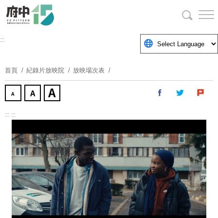
跳
到
主
要
:::
內
容
首頁
紀錄片放映院
放映場次表
區
塊
:::
:::