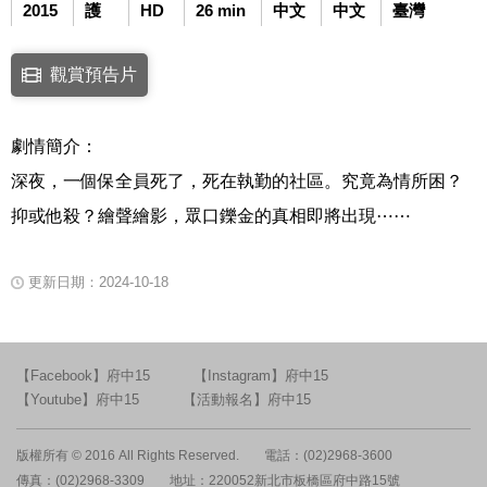
2015
護
HD
26 min
中文
中文
臺灣
點擊下列連結開啟視窗後，可使用鍵盤Tab鍵移至影片中央播放鍵，再按鍵
觀賞預告片
連結至Youtube網站觀看此影片(開新視窗)
劇情簡介：
深夜，一個保全員死了，死在執勤的社區。究竟為情所困？
抑或他殺？繪聲繪影，眾口鑠金的真相即將出現⋯⋯
更新日期：2024-10-18
【Facebook】府中15
【Instagram】府中15
【Youtube】府中15
【活動報名】府中15
版權所有 © 2016 All Rights Reserved.
電話：(02)2968-3600
傳真：(02)2968-3309
地址：220052新北市板橋區府中路15號