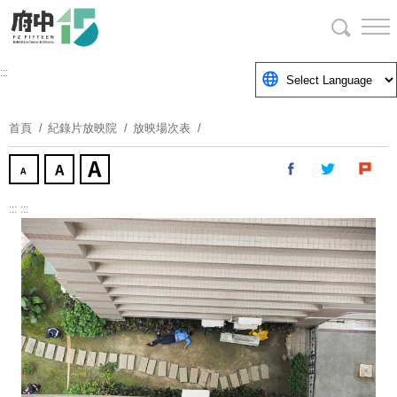
跳
到
主
要
:::
內
容
首頁
紀錄片放映院
放映場次表
區
塊
:::
:::