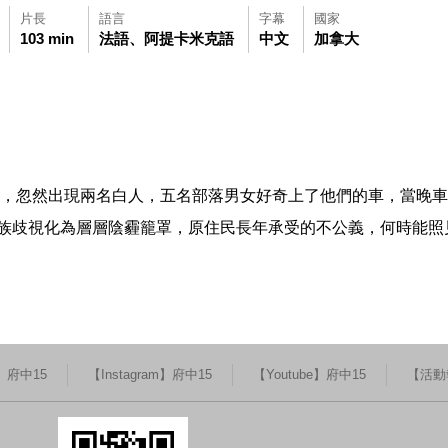
片長
語言
字幕
國家
103 min
法語、阿提卡米克語
中文
加拿大
可使用鍵盤Tab鍵移至影片中央播放鍵，再按鍵盤Enter鍵播放影片，影
觀看此影片(開新視窗)
之地，忽然出現兩名白人，五名部落男女好奇上了他們的車，當晚
族歧視化為層層陰霾籠罩，原住民長年承受的不公義，何時能照
k】府中15
【Instagram】府中15
【Youtube】府中15
【活動