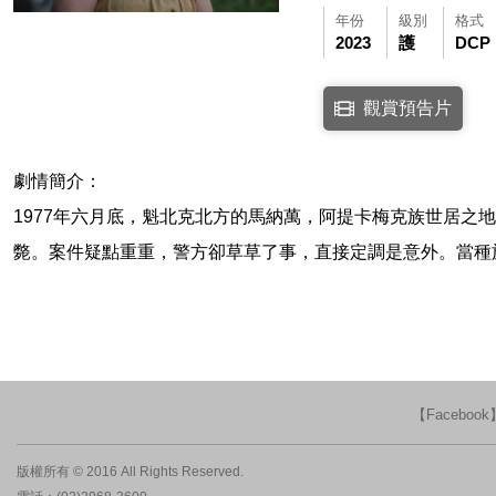
年份
級別
格式
2023
護
DCP
點擊下列連結開啟視窗後，
觀賞預告片
連結至Youtube網站
劇情簡介：
1977年六月底，魁北克北方的馬納萬，阿提卡梅克族世居
斃。案件疑點重重，警方卻草草了事，直接定調是意外。當種
【Faceboo
版權所有 © 2016 All Rights Reserved.