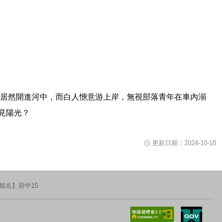
片播放時可用鍵盤空白鍵暫停或重新播放影片，關閉視窗請使用鍵盤Tab鍵移
車居然開進河中，而白人愜意游上岸，無視部落青年在車內溺
見陽光？
更新日期：2024-10-18
報名】府中15