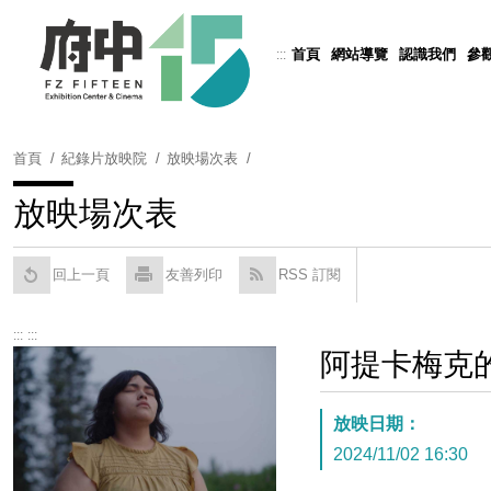
跳
到
首頁
網站導覽
認識我們
參
:::
Powered by
Translate
主
要
內
容
首頁
紀錄片放映院
放映場次表
區
塊
放映場次表
回上一頁
友善列印
RSS 訂閱
:::
:::
阿提卡梅克
放映日期：
2024/11/02 16:30