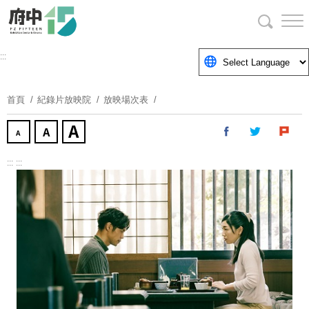
跳
到
主
要
:::
內
容
首頁
紀錄片放映院
放映場次表
區
塊
:::
:::