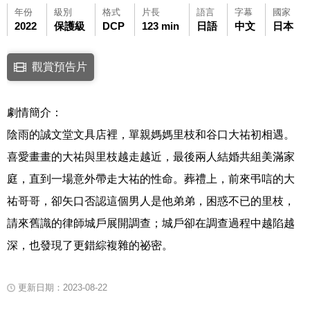
年份
級別
格式
片長
語言
字幕
國家
2022
保護級
DCP
123 min
日語
中文
日本
點擊下列連結開啟視窗後，可使用鍵盤Tab鍵移至影片中央播放鍵，再按鍵
觀賞預告片
連結至Youtube網站觀看此影片(開新視窗)
劇情簡介：
陰雨的誠文堂文具店裡，單親媽媽里枝和谷口大祐初相遇。
喜愛畫畫的大祐與里枝越走越近，最後兩人結婚共組美滿家
庭，直到一場意外帶走大祐的性命。葬禮上，前來弔唁的大
祐哥哥，卻矢口否認這個男人是他弟弟，困惑不已的里枝，
請來舊識的律師城戶展開調查；城戶卻在調查過程中越陷越
深，也發現了更錯綜複雜的祕密。
更新日期：2023-08-22