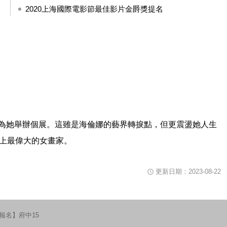
2020上海國際電影節最佳影片金爵獎提名
片播放時可用鍵盤空白鍵暫停或重新播放影片，關閉視窗請使用鍵盤Tab鍵移
為她舉辦個展。這雖是海倫娜的藝界轉捩點，但更震盪她人生
上最偉大的女畫家。
更新日期：2023-08-22
報名】府中15