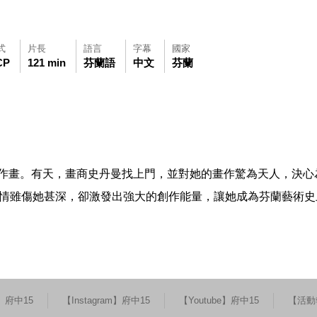
式
片長
語言
字幕
國家
CP
121 min
芬蘭語
中文
芬蘭
可使用鍵盤Tab鍵移至影片中央播放鍵，再按鍵盤Enter鍵播放影片，影
觀看此影片(開新視窗)
作畫。有天，畫商史丹曼找上門，並對她的畫作驚為天人，決心
戀情雖傷她甚深，卻激發出強大的創作能量，讓她成為芬蘭藝術史
k】府中15
【Instagram】府中15
【Youtube】府中15
【活動