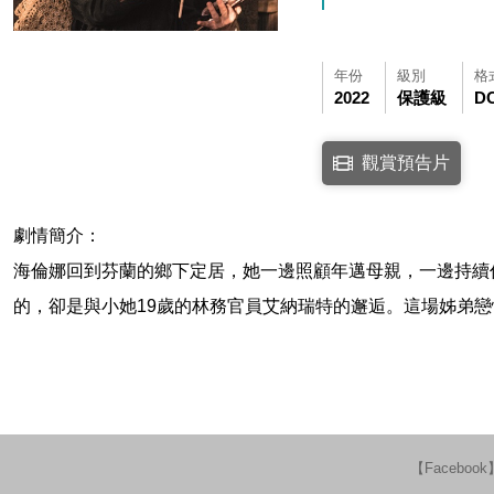
年份
級別
格
2022
保護級
D
點擊下列連結開啟視窗後，
觀賞預告片
連結至Youtube網站
劇情簡介：
海倫娜回到芬蘭的鄉下定居，她一邊照顧年邁母親，一邊持續
的，卻是與小她19歲的林務官員艾納瑞特的邂逅。這場姊弟
【Faceboo