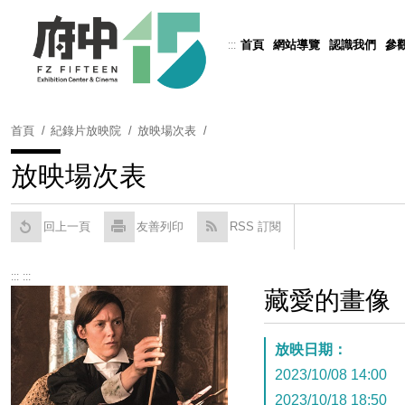
跳
到
首頁
網站導覽
認識我們
參
:::
Powered by
Translate
主
要
內
容
首頁
紀錄片放映院
放映場次表
區
塊
放映場次表
回上一頁
友善列印
RSS 訂閱
:::
:::
藏愛的畫像
放映日期：
2023/10/08 14:00
2023/10/18 18:50