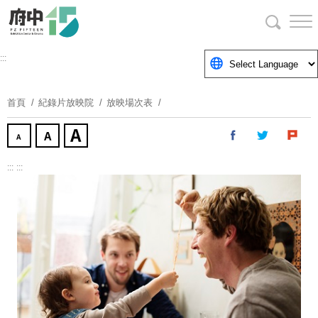
跳
到
主
要
:::
內
容
首頁
紀錄片放映院
放映場次表
區
塊
:::
:::