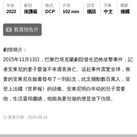
年份
級別
格式
片長
語言
字幕
國家
2022
保護級
DCP
102 min
德語
中文
德國
點擊下列連結開啟視窗後，可使用鍵盤Tab鍵移至影片中央播放鍵，再按鍵
觀賞預告片
連結至Youtube網站觀看此影片(開新視窗)
劇情簡介：
2015年11月13日，巴黎巴塔克蘭劇院發生恐怖攻擊事件，記
者安東尼的妻子愛蓮不幸遇害身亡。這起事件震驚全球，喪
妻的安東尼在臉書發布了一則貼文，此文撼動數百萬人，並
登上法國《世界報》的頭條。安東尼明白年幼的兒子需要
他，生活還得繼續，他能為妻兒做的便是放下仇恨。
更新日期：2023-06-13